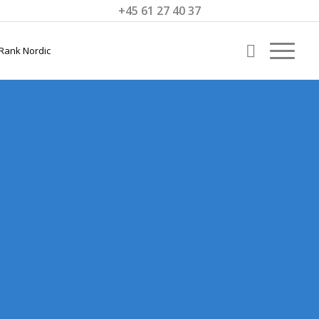
+45 61 27 40 37
BROKEN
LINKS
Sådan Retter Du Broken Links og
Forbedrer Brugeroplevelsen på Dit
Websted