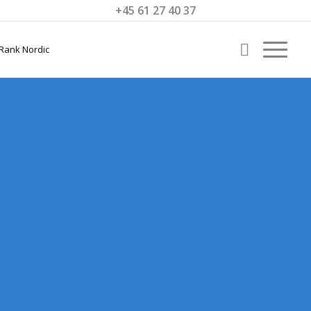
+45 61 27 40 37
SEO
ALBERTSLUND
Få bedre lokale SEO-resultater i
Albertslund