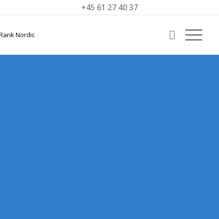
+45 61 27 40 37
SEO
FREDERIKSVÆ
Få bedre lokale SEO-resultater i
Frederiksværk