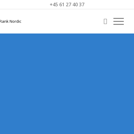
+45 61 27 40 37
SEO GRENAA
Få bedre lokale SEO-resultater i Grenaa