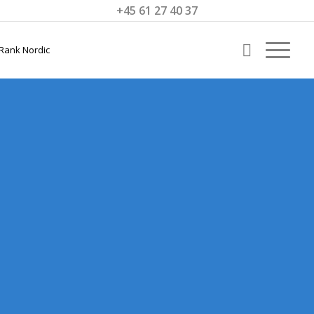
+45 61 27 40 37
SEO HERLEV
Få bedre lokale SEO-resultater i Herlev