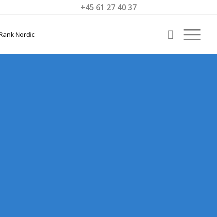
+45 61 27 40 37
SEO
JYLLINGE
Få bedre lokale SEO-resultater i Jyllinge