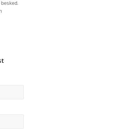
 besked.
n
st