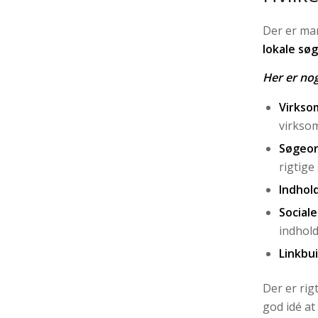
Der er man
lokale sø
Her er nog
Virkso
virksom
Søgeor
rigtige
Indhold
Sociale
indhold
Linkbui
Der er rig
god idé at