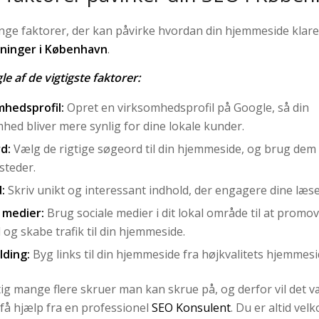
ge faktorer, der kan påvirke hvordan din hjemmeside klare
gninger i København
.
le af de vigtigste faktorer:
mhedsprofil:
Opret en virksomhedsprofil på Google, så din
hed bliver mere synlig for dine lokale kunder.
d:
Vælg de rigtige søgeord til din hjemmeside, og brug dem
 steder.
:
Skriv unikt og interessant indhold, der engagere dine læse
 medier:
Brug sociale medier i dit lokal område til at promov
 og skabe trafik til din hjemmeside.
lding:
Byg links til din hjemmeside fra højkvalitets hjemmesi
tig mange flere skruer man kan skrue på, og derfor vil det 
 få hjælp fra en professionel
SEO Konsulent
. Du er altid vel