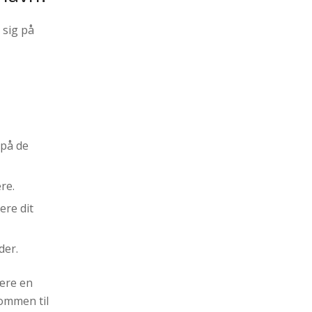
 sig på
 på de
re.
ere dit
der.
være en
kommen til