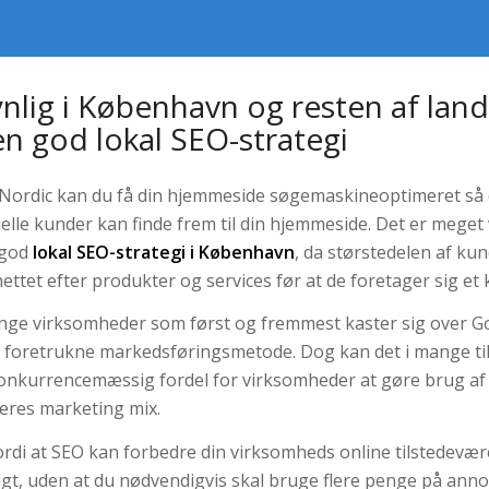
ynlig i København og resten af lan
n god lokal SEO-strategi
Nordic kan du få din hjemmeside søgemaskineoptimeret så 
elle kunder kan finde frem til din hjemmeside. Det er meget v
 god
lokal SEO-strategi i København
, da størstedelen af ku
ettet efter produkter og services før at de foretager sig et 
nge virksomheder som først og fremmest kaster sig over G
 foretrukne markedsføringsmetode. Dog kan det
i mange ti
onkurrencemæssig fordel for virksomheder at gøre brug a
deres marketing mix.
ordi at SEO kan forbedre din virksomheds online tilstedevær
gt, uden at du nødvendigvis skal bruge flere penge på anno