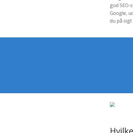
god SEO-s
Google, ud
du på sig
Hvilk