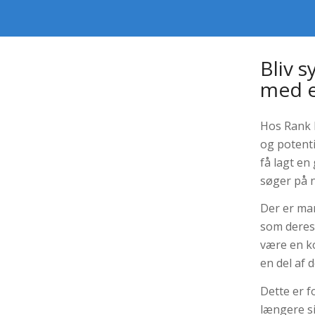
Bliv s
med e
Hos Rank 
og potenti
få lagt en
søger på n
Der er ma
som deres
være en k
en del af 
Dette er f
længere si