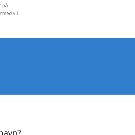
r på
rmed vil
nhavn?