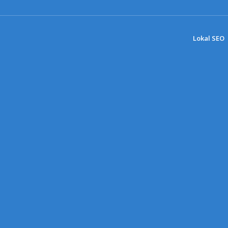
Lokal SEO
EO KØBENHA
Få bedre lokale SEO-resultater i København