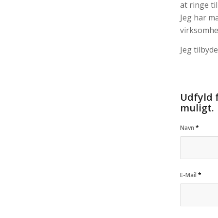
at ringe t
Jeg har ma
virksomhe
Jeg tilbyd
Udfyld 
muligt.
Navn
*
E-Mail
*