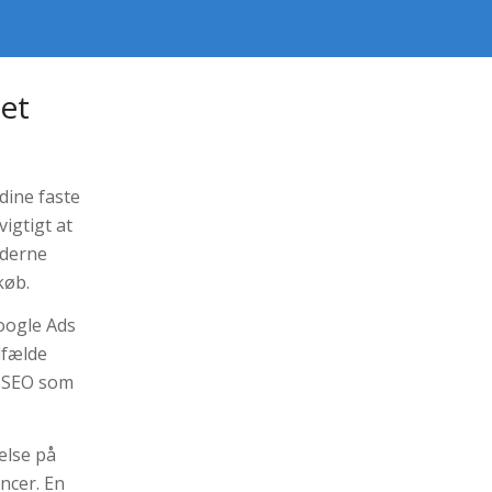
det
dine faste
igtigt at
nderne
køb.
oogle Ads
lfælde
f SEO som
else på
ncer. En