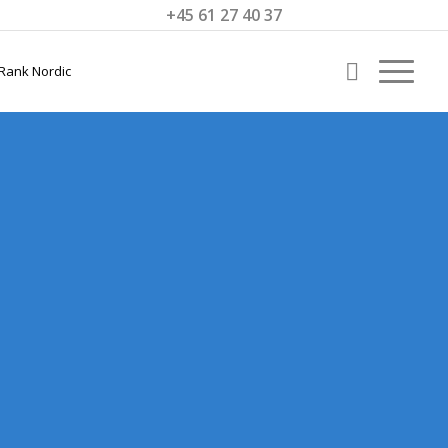
+45 61 27 40 37
SEO
RØDOVRE
Få bedre lokale SEO-resultater i Rødovre