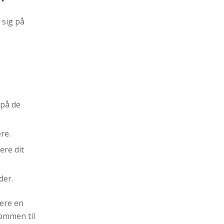
 sig på
 på de
re.
ere dit
der.
være en
kommen til