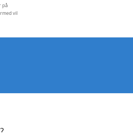
r på
rmed vil
y?