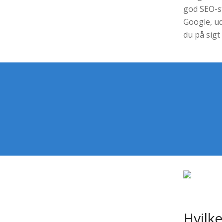
god SEO-s
Google, ud
du på sig
Hvilke