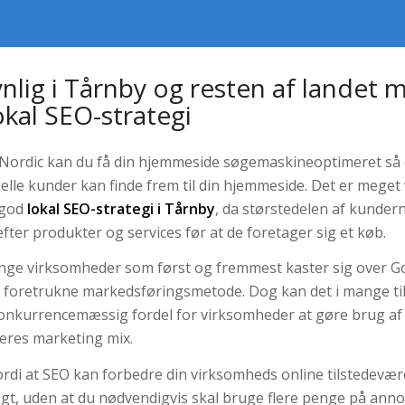
ynlig i Tårnby og resten af landet
okal SEO-strategi
Nordic kan du få din hjemmeside søgemaskineoptimeret så 
elle kunder kan finde frem til din hjemmeside. Det er meget v
 god
lokal SEO-strategi i Tårnby
, da størstedelen af kunder
efter produkter og services før at de foretager sig et køb.
nge virksomheder som først og fremmest kaster sig over G
 foretrukne markedsføringsmetode. Dog kan det
i mange ti
onkurrencemæssig fordel for virksomheder at gøre brug a
deres marketing mix.
ordi at SEO kan forbedre din virksomheds online tilstedevær
gt, uden at du nødvendigvis skal bruge flere penge på anno