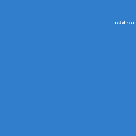
Lokal SEO
SEO TÅRNBY
Få bedre lokale SEO-resultater i Tårnby