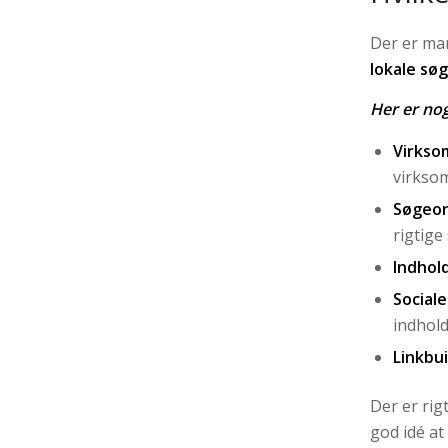
Der er man
lokale sø
Her er nog
Virkso
virksom
Søgeor
rigtige
Indhold
Sociale
indhold
Linkbui
Der er rig
god idé at