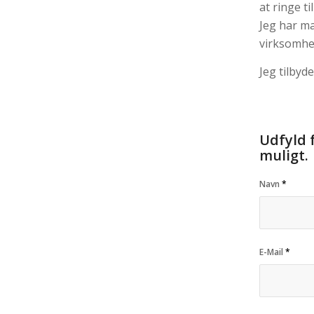
at ringe t
Jeg har ma
virksomhe
Jeg tilbyd
Udfyld 
muligt.
Navn
*
E-Mail
*