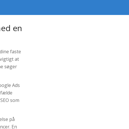
 med en
dine faste
igtigt at
ne søger
oogle Ads
lfælde
f SEO som
else på
ncer. En