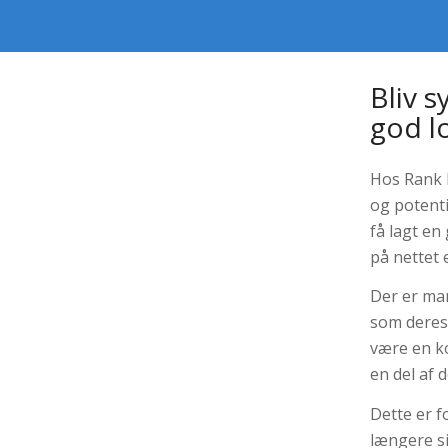
Bliv s
god l
Hos Rank 
og potenti
få lagt en
på nettet 
Der er ma
som deres
være en k
en del af 
Dette er f
længere si