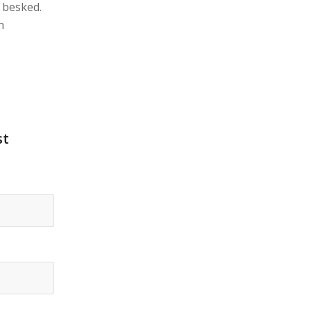
 besked.
n
st