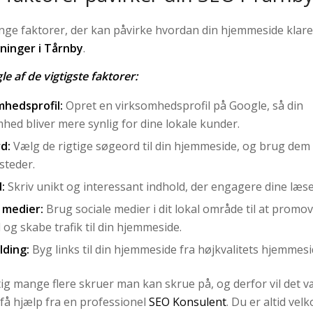
ge faktorer, der kan påvirke hvordan din hjemmeside klare
gninger i Tårnby
.
le af de vigtigste faktorer:
mhedsprofil:
Opret en virksomhedsprofil på Google, så din
hed bliver mere synlig for dine lokale kunder.
d:
Vælg de rigtige søgeord til din hjemmeside, og brug dem
 steder.
:
Skriv unikt og interessant indhold, der engagere dine læse
 medier:
Brug sociale medier i dit lokal område til at promov
 og skabe trafik til din hjemmeside.
lding:
Byg links til din hjemmeside fra højkvalitets hjemmesi
tig mange flere skruer man kan skrue på, og derfor vil det 
 få hjælp fra en professionel
SEO Konsulent
. Du er altid vel